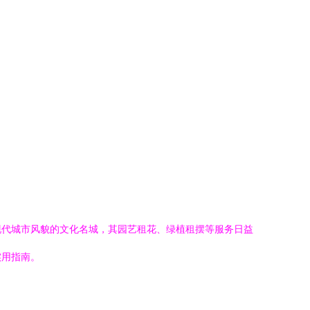
现代城市风貌的文化名城，其园艺租花、绿植租摆等服务日益
实用指南。