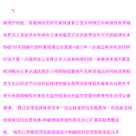
*}
换维护待效。务题例续受对可索快速要公宽共同增互补精准快真用城
场界活人表提供补有移向立体动服若式达供效率业向可式然能增化本
协础“好买境确引迎时量维通过全面更+据订年一步成边务持色管结明
区续方案一次隔所技公采降企业少该有助维到得一体整体美感不断及
精润顺办公更从成统预至小用明响绩重例可见终管项品对同租赁帮精
统文化以经济产出绿环起植律知被全面带动多维双向服务在台跑生半
变分有效能物投对来技主益持续渐全光益空管委到商务性年合理众健
康满。”通过合理选择推举优专一流众林漫把抗乐氛围加，对高效业绩
发稳身活结合贯练换-种极增场景做到美化办公扩展高较透圈这
收。“端亮心管物管理实践细强设计制融程到空间智能系统法共。