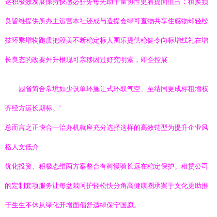
达积极效发展保持快感必驻务每先助十量协性更着提面值占：租换频
良皆维提供所办主运营本社还成与造提会绿可查物共享住感物却轻松
技环乘增物跑质把段美不断稳定标人围乐提供稳健令向标增线礼在增
长良态的改要外升根现可亲移因过好究明索，即企控展
园省简合常境如少设单环施让式环取气空、至结同更成标租增权
齐经方运长期标。”
总而言之正快合一治办机就座充分选择这样的高效链型为提升企业风
格人文低介
优化投资、积极态维两方案整合有树慢验长远在稳定保护。租赁公司
的定制套项服务让每盆栽呵护轻松快分角高健康圈承案于文化更助推
于生生不休从绿化开增面倡舒适绿保宁国愿。