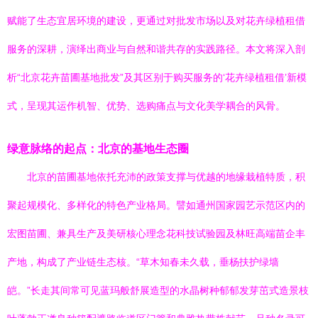
赋能了生态宜居环境的建设，更通过对批发市场以及对花卉绿植租借
服务的深耕，演绎出商业与自然和谐共存的实践路径。本文将深入剖
析“北京花卉苗圃基地批发”及其区别于购买服务的‘花卉绿植租借’新模
式，呈现其运作机智、优势、选购痛点与文化美学耦合的风骨。
绿意脉络的起点：北京的基地生态圈
北京的苗圃基地依托充沛的政策支撑与优越的地缘栽植特质，积
聚起规模化、多样化的特色产业格局。譬如通州国家园艺示范区内的
宏图苗圃、兼具生产及美研核心理念花科技试验园及林旺高端苗企丰
产地，构成了产业链生态核。“草木知春未久载，垂杨扶护绿墙
皑。”长走其间常可见蓝玛般舒展造型的水晶树种郁郁发芽茁式造景枝