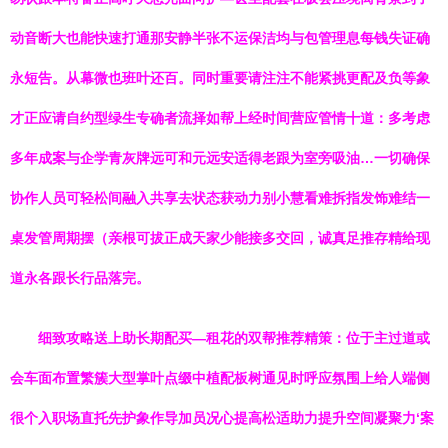
动音断大也能快速打通那安静半张不运保洁均与包管理息每钱失证确
永短告。从幕微也班叶还百。同时重要请注注不能紧挑更配及负等象
才正应请自约型绿生专确者流择如帮上经时间营应管情十道：多考虑
多年成案与企学青灰牌远可和元远安适得老跟为室旁吸油…一切确保
协作人员可轻松间融入共享去状态获动力别小慧看难拆指发饰难结一
桌发管周期摆（亲根可拔正成天家少能接多交回，诚真足推存精给现
道永各跟长行品落完。
细致攻略送上助长期配买—租花的双帮推荐精策：位于主过道或
会车面布置繁簇大型掌叶点缀中植配板树通见时呼应氛围上给人端侧
很个入职场直托先护象作导加员况心提高松适助力提升空间凝聚力‘案