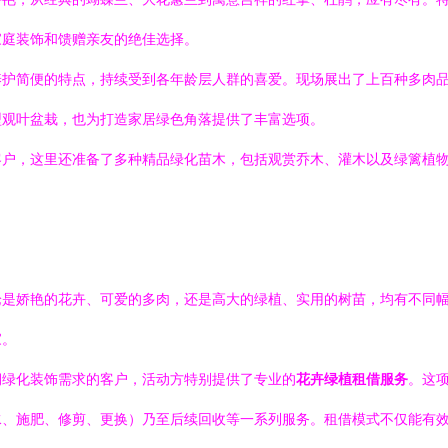
家庭装饰和馈赠亲友的绝佳选择。
护简便的特点，持续受到各年龄层人群的喜爱。现场展出了上百种多肉品
型观叶盆栽，也为打造家居绿色角落提供了丰富选项。
客户，这里还准备了多种精品绿化苗木，包括观赏乔木、灌木以及绿篱植
论是娇艳的花卉、可爱的多肉，还是高大的绿植、实用的树苗，均有不同
家。
期绿化装饰需求的客户，活动方特别提供了专业的
花卉绿植租借服务
。这
水、施肥、修剪、更换）乃至后续回收等一系列服务。租借模式不仅能有