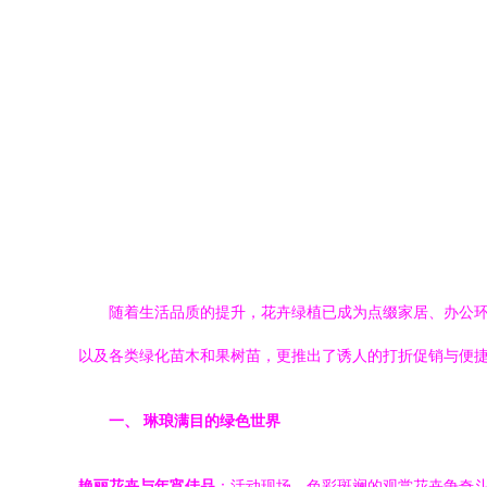
随着生活品质的提升，花卉绿植已成为点缀家居、办公
以及各类绿化苗木和果树苗，更推出了诱人的打折促销与便
一、 琳琅满目的绿色世界
艳丽花卉与年宵佳品
：活动现场，色彩斑斓的观赏花卉争奇