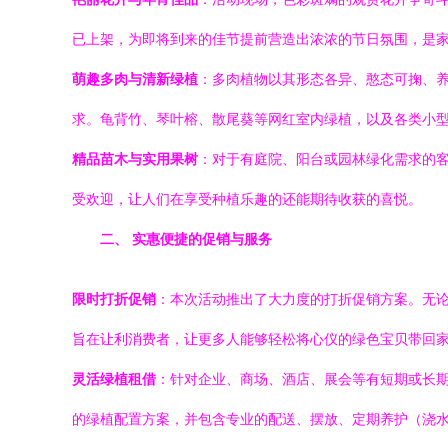
已上架，为即将到来的佳节提前营造出浓浓的节日氛围，是
萌趣多肉与清新绿植
：多肉植物以其形态各异、憨态可掬、养
求。龟背竹、琴叶榕、散尾葵等网红室内绿植，以及各类小
精品苗木与实用果树
：对于有庭院、阳台或园林绿化需求的
受欢迎，让人们在享受种植乐趣的还能期待收获的喜悦。
二、 实惠便捷的促销与服务
限时打折促销
：本次活动推出了大力度的打折促销方案。无
旨在让利消费者，让更多人能够轻松将心仪的绿色宝贝带回
灵活绿植租借
：针对企业、商场、酒店、展会等有短期或长
的绿植配置方案，并包含专业的配送、摆放、定期养护（浇