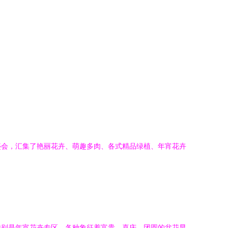
盛会，汇集了艳丽花卉、萌趣多肉、各式精品绿植、年宵花卉
特别是年宵花卉专区，各种象征着富贵、喜庆、团圆的盆花早